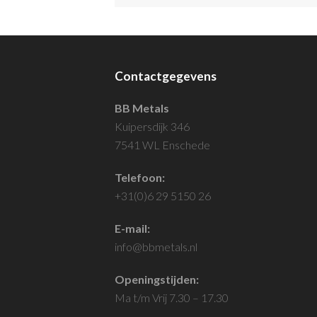
Contactgegevens
BB Metals
Kuipersdijk 346
7541 WL Enschede
Telefoon:
+31(0)6 29 5150 26
E-mail:
info@bbmetals.nl
Openingstijden:
Ma t/m Vrij 7.30 – 17.30